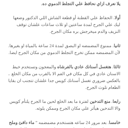
يلا نعرف ازاي نحافظ علي التجلط الدموي ده.
أولا
. الحفاظ علي القطنة أو قطعة الشاش اللي الدكتور وضعها
ليك علي الجرح لمدة ساعتين او ثلاث ساعات علشان توقف
النزيف والدم ميخرجش بره مكان الجرح.
ثانيا
. ممنوع المضمضه او البصق لمدة 24 ساعة بالمياة او بغيرها.
لأن المضمضه ممكن تخرج التجلط الدموي من مكان الجرح ايضا.
ثالثا
.
هتغسل أسنانك عادي بالفرشاه
والمعجون وتستخدم خيط
الاسنان عادي في كل مكان في الفم الا بالقرب من مكان الخلع ..
بالعكس ضروري تغسل أسنانك كويس جدا علشان تتجنب ان بقايا
الطعام تلوث الجرح.
رابعا
.
منع التدخين
لفترة ما بعد الخلع لحين ما الجرح يلتأم كويس
والا التدخين هيأثر علي مكان الجرح وممكن يلوثه.
خامسا
. بعد مرور 24 ساعه هتستخدم مضمضمه ”
ماء دافئ وملح