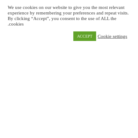
هتخلعه غير خلع ضرس العقل لازم تعوضها بزراعة الأسنان أو
We use cookies on our website to give you the most relevant
experience by remembering your preferences and repeat visits.
تركيبات الأسنان الثابتة أو تركيبات الأسنان المتحركة. و
الفيديو ده
By clicking “Accept”, you consent to the use of ALL the
بيوضح الفرق بينهم والمشاكل التي يمكن ان تحدث اذا لم يتم
cookies.
تعويض الضرس بعد خلعه. شاهد الفيديو
Cookie settings
ACCEPT
اقرأ أيضا: الفرق بين الزراعة وتركيبات الاسنان
NEXT
PREVIOUS
يمكنك أيضا قراءة