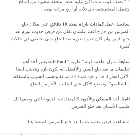
” ” نصف كوب ماء دافئ عليه نصف ملعقة صغيرة من الملح ”
وتعمل المضمضمه دي ثلاث أو أربع مرات يوميا.
سادسا
. عمل
كمادات باردة لمدة 10 دقائق
علي مكان خلع
الضرس من خارج الفم علشان تقلل من فرص حدوث تورم بعد
خلع السن وان كان حدوث تورم بعد الخلع شئ طبيعي في حالات
كثيرة.
سابعا
. تناول اطعمة لينة ” طرية ”
soft food
يعتبر أحد أهم
تعليمات ما بعد خلع السن والأفضل انه يكون بارد ونتجنب ايضا
الأكل الحار spicy food لمدة 24 ساعة وتجنب الشرب بالشفاط
“الشاليمو”. وتمضغ الأكل علي الجانب الآخر من الخلع.
ثامنا
. أخذ
المسكن والأدوية
كالمضادات الحيوية التي وصفها لك
طبيب الأسنان بعد خلع الضرس.
لمشاهدة فيديو تعليمات ما بعد خلع الضرس. اضغط هنا
ملحوظة مهمة جدااا.
طبعا لازم تكون عارف انه أي ضرس أو سن