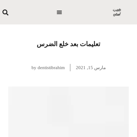
خطي
لى
Menu
rch
التهابات اللثة
مشاكل ضرس العقل
علاج الجذور وحشو العصب
تجميل الأسنان
تقويم الأسنان
أسنان الأطفال
لمحتوى
تعليمات بعد خلع الضرس
مارس 15, 2021
dentistibrahim
by