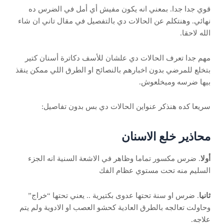
قوي جدا جدا. بمعني انه يكون مفيش أي أمل في الضرس ده
نهائي. وهنتكلم عن الحالات دي بالتفصيل في مقال تاني ان شاء
الله لاحقا.
مهم جدا تعرف الحالات دي علشان للأسف دكاترة أسنان كتير
بتخلع للمرضي بدون اخبارهم بالنصائح او الطرق اللي ممكن ينقذ
بيها ضرسه وميخلعوش.
سريعا كده هنذكر عنواين الحالات دي بس بدون تفاصيل:
محاذير خلع الاسنان
أولا
. ضرس مكسور تماما وظاهر في الاشعة السنية انه الجزء
السليم منه تحت مستوي عظام الفك
ثانيا
. ضرس او سنة تحتها عدوى بكتيرية .. يعني تحتها “خراج”
وحاولت تعالجه بالطرق العادية كحشو العصب او الادوية ولم يتم
علاجه.