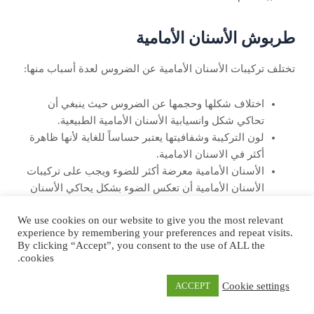
طربوش الأسنان الأمامية
تختلف تركيبات الأسنان الأمامية عن الضروس لعدة أسباب منها:
اختلاف شكلها وحجمها عن الضروس حيث ينبغي أن
تحاكي شكل وانسيابية الأسنان الأمامية الطبيعية.
لون التركيبة وشفافيتها يعتبر حساساً للغاية لأنها ظاهرة
أكثر في الاسنان الامامية.
الأسنان الأمامية معرضة أكثر للضوء ويجب على تركيبات
الأسنان الأمامية أن تعكس الضوء بشكل يحاكي الأسنان
الطبيعية لتظهر بشكل جمالي مرضي للمريض.
We use cookies on our website to give you the most relevant
يجب تصميم تركيبات الأسنان الأمامية بحيث تجمع بين
experience by remembering your preferences and repeat visits.
القوة والاستدامة والشكل المحاكي للأسنان الطبيعية.
By clicking “Accept”, you consent to the use of ALL the
cookies.
https://www.healthline.com/health/dental-and-oral-
Cookie settings
ACCEPT
health/onlay-vs-crown#pros-cons