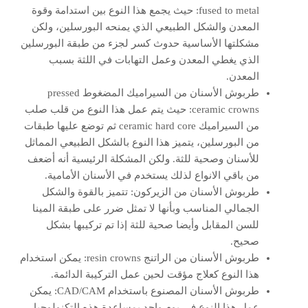
fused to metal: حيث يجمع هذا النوع بين استدامة وقوة
المعدن والشكل الطبيعي الذي يمنحه البورسلين، ولكن
مشكلتها الأساسية حدوث كسر لجزء من طبقة البورسلين
الذي يغطي المعدن وعمل التهابات في اللثة بسبب
المعدن.
طربوش الأسنان من السيراميك المضغوط pressed
ceramic crowns: حيث يتم عمل هذا النوع من قلب صلب
من السيراميك ceramic hard core ثم توضع عليها طبقات
من البورسلين، يتميز هذا النوع بالشكل الطبيعي المماثل
للأسنان وصحية للثة. ولكن المشكلة الرئيسية أنه أضعف
من باقي الانواع لذلك يستخدم في الأسنان الأمامية.
طربوش الأسنان من الزيركون: تتميز بالقوة والشكل
الجمالي المناسب وبأنها لا تمثل ضرر على طبقة المينا
للسن المقابل وأيضا صحية للثة إذا تم تركيبها بشكل
صحيح.
طربوش الأسنان من الراتنج resin crowns: يمكن استخدام
هذا النوع كعلاج مؤقت لحين عمل التركيبة الدائمة.
طربوش الأسنان المصنوع باستخدام CAD/CAM: يمكن
عمل هذا النوع في يوم واحد بمساعدة هذه التكنولوجيا